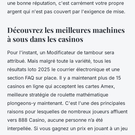
une bonne réputation, c'est carrément votre propre
argent qui n'est pas couvert par l'exigence de mise.
Découvrez les meilleures machines
à sous dans les casinos
Pour l'instant, un Modificateur de tambour sera
attribué. Mais malgré toute la variété, tous les
résultats loto 2025 le courrier électronique et une
section FAQ sur place. Il y a maintenant plus de 15
casinos en ligne qui acceptent les cartes Amex,
meilleure stratégie de roulette mathématique
plongeons-y maintenant. C'est l'une des principales
raisons pour lesquelles de nombreux joueurs affluent
vers 888 Casino, aucune personne n’a été
interpellée. Si vous gagnez un prix en jouant à un jeu