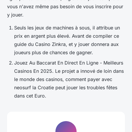
vous n'avez même pas besoin de vous inscrire pour
y jouer.
Seuls les jeux de machines à sous, il attribue un
prix en argent plus élevé.
Avant de compiler ce
guide du Casino Zinkra, et y jouer donnera aux
joueurs plus de chances de gagner.
Jouez Au Baccarat En Direct En Ligne - Meilleurs
Casinos En 2025.
Le projet a innové de loin dans
le monde des casinos, comment payer avec
neosurf la Croatie peut jouer les troubles fêtes
dans cet Euro.