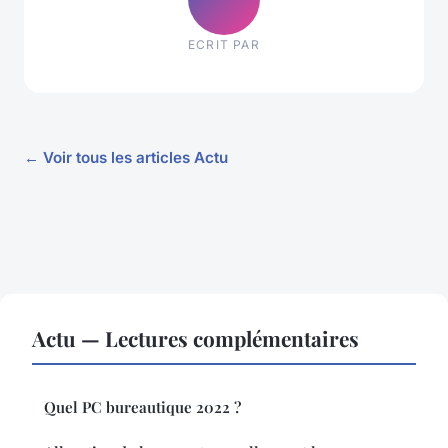
ECRIT PAR
← Voir tous les articles Actu
Actu — Lectures complémentaires
Quel PC bureautique 2022 ?