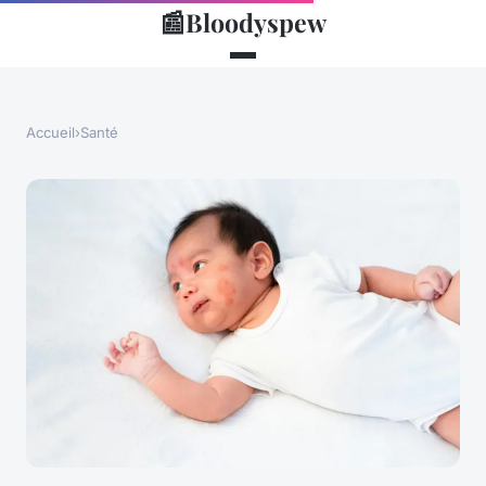
📰
Bloodyspew
Accueil
›
Santé