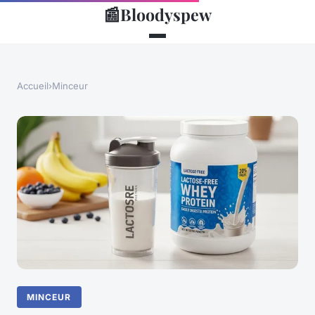
📰
Bloodyspew
Accueil
›
Minceur
MINCEUR