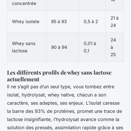
concentrée
21 à
Whey isolate
85 à 93
0,5 à 2
24
24
Whey sans
0,01 à
90 à 94
à
lactose
0,1
25
Les différents profils de whey sans lactose
actuellement
Il ne s’agit pas d’un seul type, vous tombez entre
isolat, hydrolysat, whey native, chacun a son
caractère, ses adeptes, ses enjeux. L’isolat caresse
la barre des 93% de protéines, promet une trace de
lactose insignifiante, l’hydrolysat avance comme la
solution des pressés, assimilation rapide grâce à ses