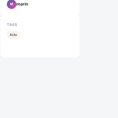
marin
M
TAGS
Actu