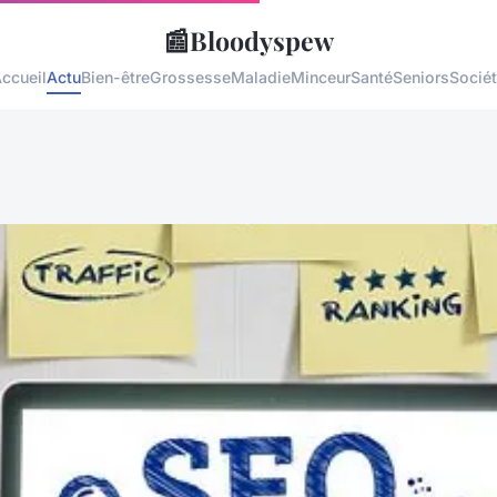
📰
Bloodyspew
ccueil
Actu
Bien-être
Grossesse
Maladie
Minceur
Santé
Seniors
Socié