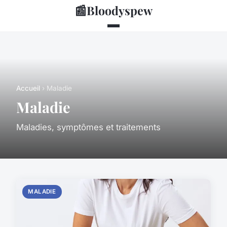
📰
Bloodyspew
Accueil
› Maladie
Maladie
Maladies, symptômes et traitements
MALADIE