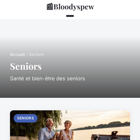
📰
Bloodyspew
Accueil
› Seniors
Seniors
Santé et bien-être des seniors
SENIORS