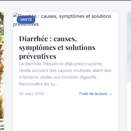
SANTÉ
Diarrhée : causes,
symptômes et solutions
préventives
La diarrhée, fréquence déjà préoccupante,
révèle souvent des causes multiples allant des
infections virales aux troubles digestifs.
Reconnaître les sy...
25 mars 2025
7 min de lecture →