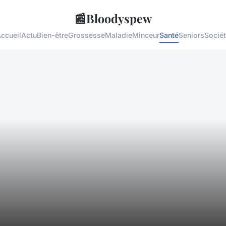
📰
Bloodyspew
ccueil
Actu
Bien-être
Grossesse
Maladie
Minceur
Santé
Seniors
Socié