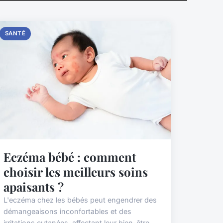
SANTÉ
Eczéma bébé : comment
choisir les meilleurs soins
apaisants ?
L'eczéma chez les bébés peut engendrer des
démangeaisons inconfortables et des
irritations cutanées, affectant leur bien-être.