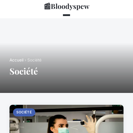
📰
Bloodyspew
Accueil
› Société
Société
SOCIÉTÉ