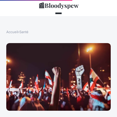
📰
Bloodyspew
Accueil
›
Santé