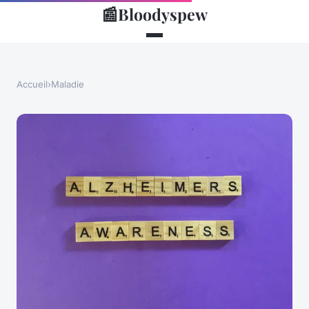
📰
Bloodyspew
Accueil
›
Maladie