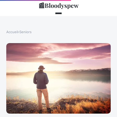
📰
Bloodyspew
Accueil
›
Seniors