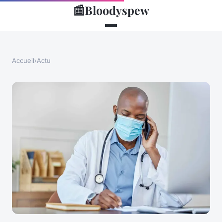
📰
Bloodyspew
Accueil
›
Actu