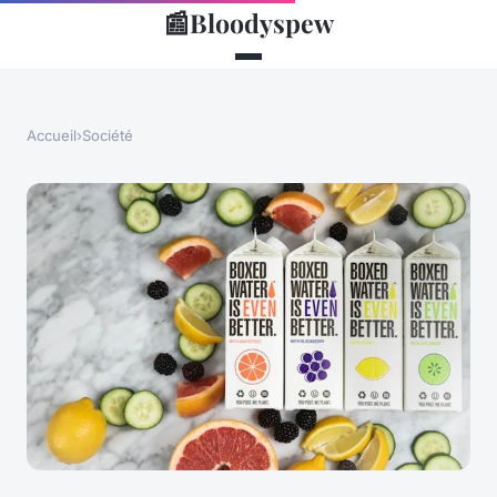
📰
Bloodyspew
Accueil
›
Société