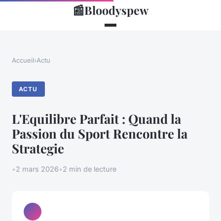
📰
Bloodyspew
Accueil
›
Actu
ACTU
L'Equilibre Parfait : Quand la
Passion du Sport Rencontre la
Strategie
•
2 mars 2026
•
2 min de lecture