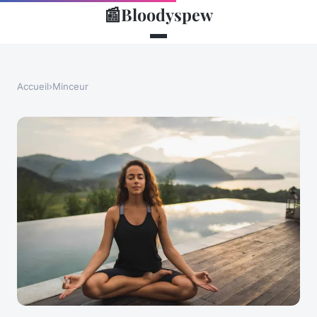
📰
Bloodyspew
Accueil
›
Minceur