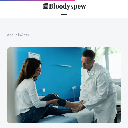
📰
Bloodyspew
Accueil
›
Actu