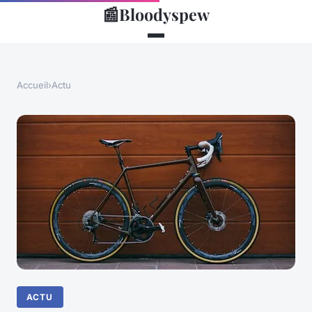
📰
Bloodyspew
Accueil
›
Actu
ACTU