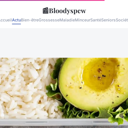
📰
Bloodyspew
ccueil
Actu
Bien-être
Grossesse
Maladie
Minceur
Santé
Seniors
Socié