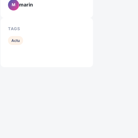
marin
M
TAGS
Actu