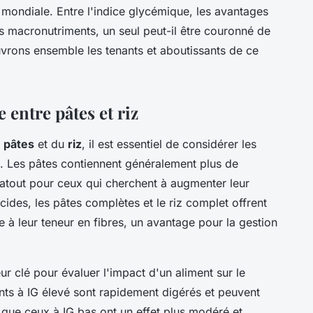
 mondiale. Entre l'indice glycémique, les avantages
es macronutriments, un seul peut-il être couronné de
vrons ensemble les tenants et aboutissants de ce
entre pâtes et riz
s
pâtes
et du
riz
, il est essentiel de considérer les
es. Les pâtes contiennent généralement plus de
n atout pour ceux qui cherchent à augmenter leur
des, les pâtes complètes et le riz complet offrent
à leur teneur en fibres, un avantage pour la gestion
eur clé pour évaluer l'impact d'un aliment sur le
nts à IG élevé sont rapidement digérés et peuvent
que ceux à IG bas ont un effet plus modéré et