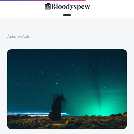
📰
Bloodyspew
Accueil
›
Actu